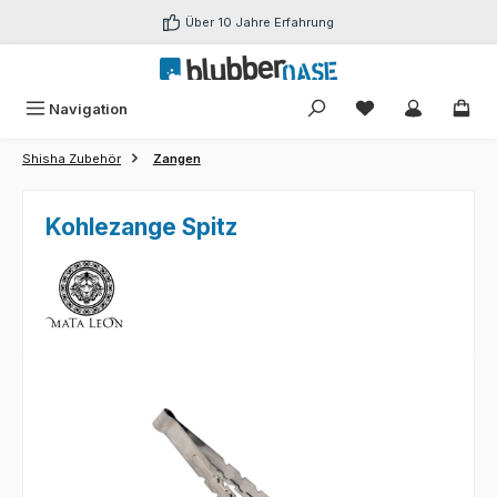
Zum Hauptinhalt springen
Über 10 Jahre Erfahrung
Du hast 0 Produk
Navigation
Shisha Zubehör
Zangen
Kohlezange Spitz
Bildergalerie überspringen