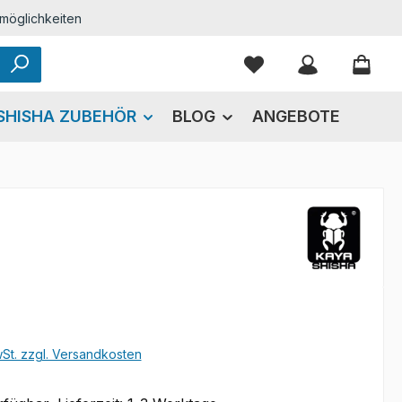
möglichkeiten
Du hast 0 Produkte
SHISHA ZUBEHÖR
BLOG
ANGEBOTE
eis:
wSt. zzgl. Versandkosten