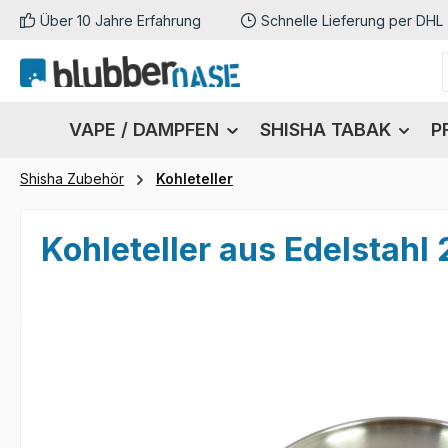
Über 10 Jahre Erfahrung
Schnelle Lieferung per DHL
m Hauptinhalt springen
Zur Suche springen
Zur Hauptnavigation springen
VAPE / DAMPFEN
SHISHA TABAK
P
Shisha Zubehör
Kohleteller
Kohleteller aus Edelstahl
Bildergalerie überspringen