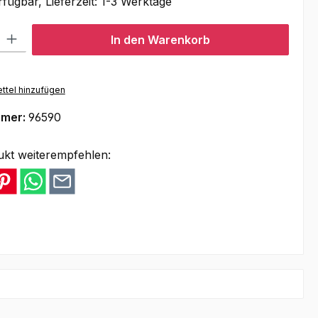
fügbar, Lieferzeit: 1-3 Werktage
l: Gib den gewünschten Wert ein oder benutze die Schaltflächen um
In den Warenkorb
ttel hinzufügen
mmer:
96590
ukt weiterempfehlen: