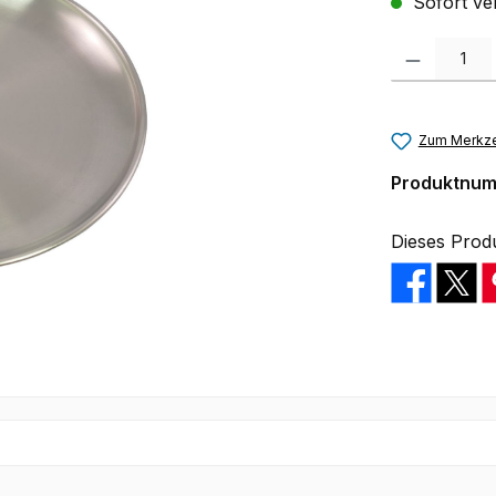
Sofort ver
Produkt Anzah
Zum Merkze
Produktnu
Dieses Prod