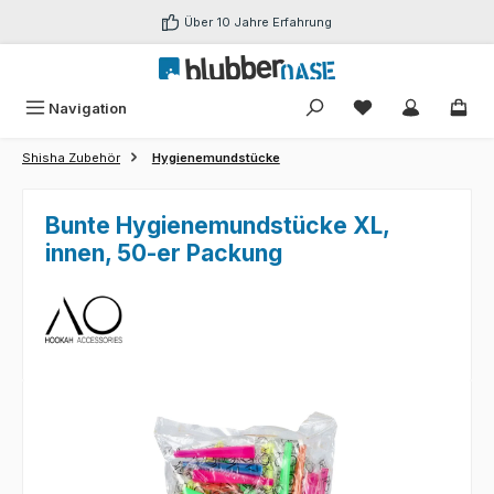
Zum Hauptinhalt springen
Über 10 Jahre Erfahrung
Du hast 0 Produk
Navigation
Shisha Zubehör
Hygienemundstücke
Bunte Hygienemundstücke XL,
innen, 50-er Packung
Bildergalerie überspringen