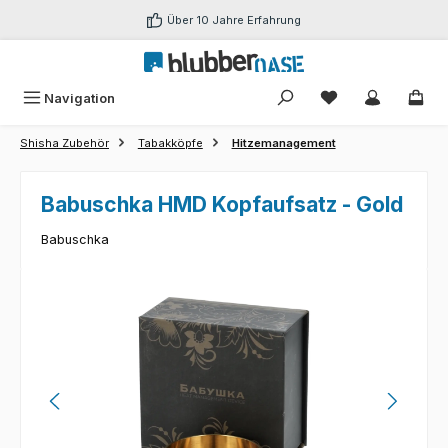
Zum Hauptinhalt springen
Über 10 Jahre Erfahrung
Du hast 0 Produk
Navigation
Shisha Zubehör
Tabakköpfe
Hitzemanagement
Babuschka HMD Kopfaufsatz - Gold
Babuschka
Bildergalerie überspringen