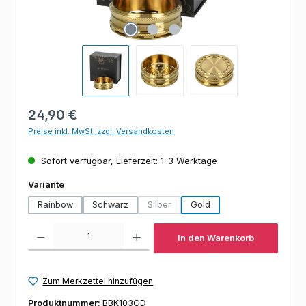
Regulärer Preis:
24,90 €
Preise inkl. MwSt. zzgl. Versandkosten
Sofort verfügbar, Lieferzeit: 1-3 Werktage
auswählen
Variante
Rainbow
Schwarz
Silber
Gold
(Diese Option ist zurzeit nicht verfügba
Produkt Anzahl: Gib den gewünschten Wert ein oder benutze die Schaltfl
In den Warenkorb
Zum Merkzettel hinzufügen
Produktnummer:
BBK103GD