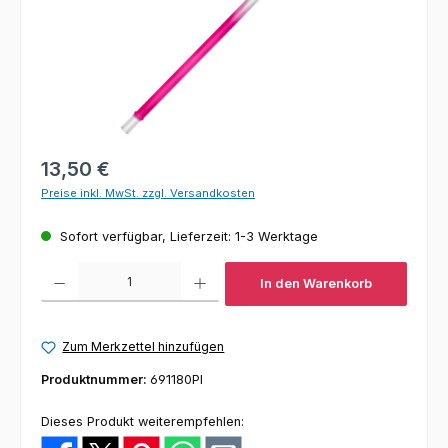
Regulärer Preis:
13,50 €
Preise inkl. MwSt. zzgl. Versandkosten
Sofort verfügbar, Lieferzeit: 1-3 Werktage
Produkt Anzahl: Gib den gewünschten Wert ein oder benutze die Schaltfl
In den Warenkorb
Zum Merkzettel hinzufügen
Produktnummer:
691180PI
Dieses Produkt weiterempfehlen: