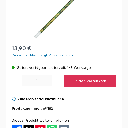
Regulärer Preis:
13,90 €
Preise inkl. MwSt. zzgl. Versandkosten
Sofort verfügbar, Lieferzeit: 1-3 Werktage
Produkt Anzahl: Gib den gewünschten Wert ein oder benutze die Schaltfl
In den Warenkorb
Zum Merkzettel hinzufügen
Produktnummer:
69182
Dieses Produkt weiterempfehlen: