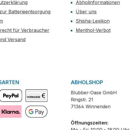
utzerklärung
Abholinformationen
zur Batterieentsorgung
Über uns
um
Shisha-Lexikon
recht für Verbraucher
Menthol-Verbot
und Versand
SARTEN
ABHOLSHOP
Blubber-Oase GmbH
Ringstr. 21
PayPal
Vorkasse
71364 Winnenden
Pay with Klarna
GooglePay
Öffnungszeiten:
Mo - Fr: 10:00 - 18:00 Uhr