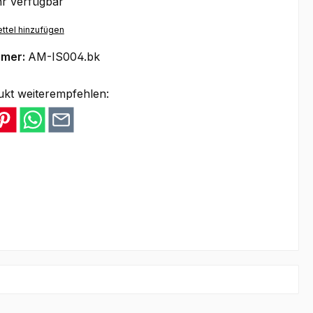
r verfügbar
ttel hinzufügen
mmer:
AM-IS004.bk
ukt weiterempfehlen: