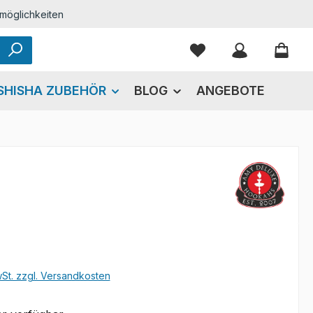
möglichkeiten
Du hast 0 Produkte
SHISHA ZUBEHÖR
BLOG
ANGEBOTE
eis:
wSt. zzgl. Versandkosten