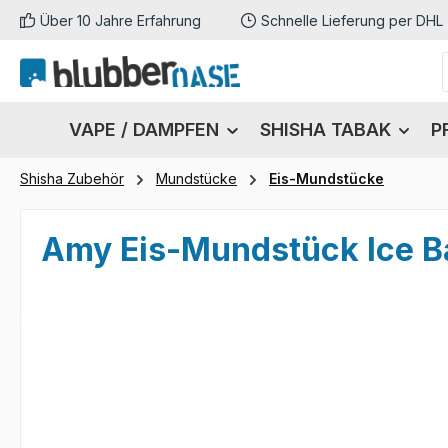
Über 10 Jahre Erfahrung
Schnelle Lieferung per DHL
m Hauptinhalt springen
Zur Suche springen
Zur Hauptnavigation springen
VAPE / DAMPFEN
SHISHA TABAK
P
Shisha Zubehör
Mundstücke
Eis-Mundstücke
Amy Eis-Mundstück Ice 
Bildergalerie überspringen