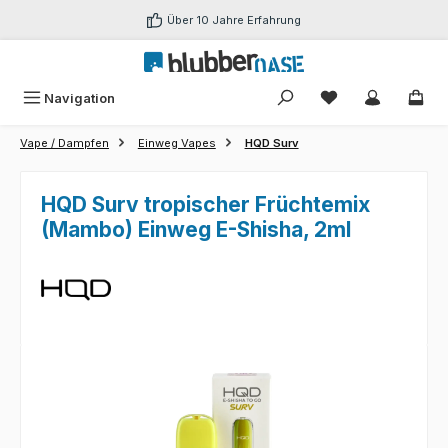
Zum Hauptinhalt springen
Über 10 Jahre Erfahrung
Du hast 0 Produk
Navigation
Vape / Dampfen
Einweg Vapes
HQD Surv
HQD Surv tropischer Früchtemix
(Mambo) Einweg E-Shisha, 2ml
Bildergalerie überspringen