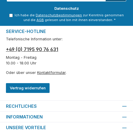
Adresse
*
Datenschutz
Ich habe die
Datenschutzbestimmungen
zur Kenntnis genommen
und die
AGB
gelesen und bin mit ihnen einverstanden.
*
SERVICE-HOTLINE
Telefonische Information unter:
+49 (0) 7195 90 76 631
Montag - Freitag
10.00 - 18.00 Uhr
Oder über unser
Kontaktformular
.
Vertrag widerrufen
RECHTLICHES
INFORMATIONEN
UNSERE VORTEILE