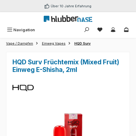
Zum Hauptinhalt springen
Über 10 Jahre Erfahrung
Du hast 0 Produk
Navigation
Vape / Dampfen
Einweg Vapes
HQD Surv
HQD Surv Früchtemix (Mixed Fruit)
Einweg E-Shisha, 2ml
Bildergalerie überspringen