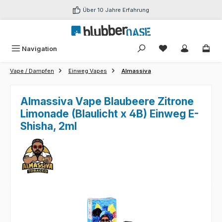
Zum Hauptinhalt springen
Über 10 Jahre Erfahrung
Du hast 0 Produk
Navigation
Vape / Dampfen
Einweg Vapes
Almassiva
Almassiva Vape Blaubeere Zitrone
Limonade (Blaulicht x 4B) Einweg E-
Shisha, 2ml
Bildergalerie überspringen