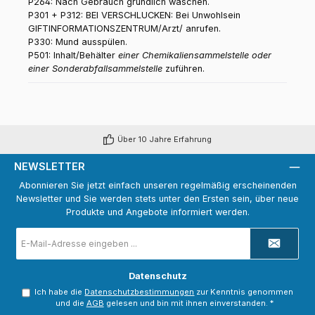
P264: Nach Gebrauch gründlich waschen.
P301 + P312: BEI VERSCHLUCKEN: Bei Unwohlsein
GIFTINFORMATIONSZENTRUM/Arzt/ anrufen.
P330: Mund ausspülen.
P501: Inhalt/Behälter
einer Chemikaliensammelstelle oder
einer Sonderabfallsammelstelle
zuführen.
Über 10 Jahre Erfahrung
NEWSLETTER
Abonnieren Sie jetzt einfach unseren regelmäßig erscheinenden
Newsletter und Sie werden stets unter den Ersten sein, über neue
Produkte und Angebote informiert werden.
E-
Mail-
Adresse
*
Datenschutz
Ich habe die
Datenschutzbestimmungen
zur Kenntnis genommen
und die
AGB
gelesen und bin mit ihnen einverstanden.
*