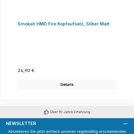
Smokah HMD Fire Kopfaufsatz, Silber Matt
Regulärer Preis:
24,90 €
Details
Über 10 Jahre Erfahrung
NEWSLETTER
Abonnieren Sie jetzt einfach unseren regelmäßig erscheinenden