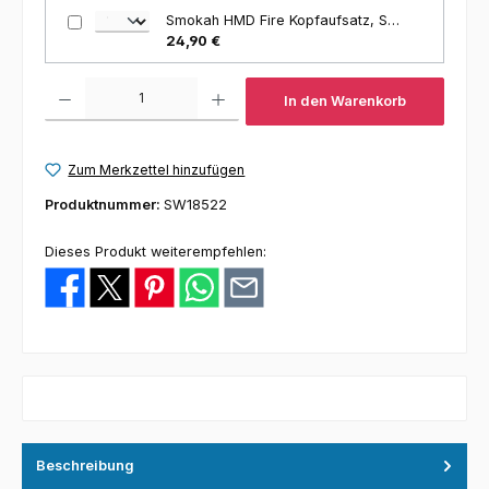
Smokah HMD Fire Kopfaufsatz, Silber Matt
24,90 €
Produkt Anzahl: Gib den gewünschten Wert ein oder benutze die Schaltfl
In den Warenkorb
Zum Merkzettel hinzufügen
Produktnummer:
SW18522
Dieses Produkt weiterempfehlen:
Beschreibung