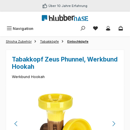
Zum Hauptinhalt springen
Über 10 Jahre Erfahrung
Du hast 0 Produk
Navigation
Shisha Zubehör
Tabakköpfe
Einlochköpfe
Tabakkopf Zeus Phunnel, Werkbund
Hookah
Werkbund Hookah
Bildergalerie überspringen