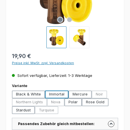
Regulärer Preis:
19,90 €
Preise inkl. MwSt. zzgl. Versandkosten
Sofort verfügbar, Lieferzeit: 1-3 Werktage
auswählen
Variante
Black & White
Immortal
Mercure
Noir
(Diese Option ist zu
Northern Lights
Nova
Polar
Rose Gold
(Diese Option ist zurzeit nicht verfügbar.)
(Diese Option ist zurzeit nicht verfügbar.)
Stardust
Turquise
(Diese Option ist zurzeit nicht verfügbar.)
Passendes Zubehör gleich mitbestellen: