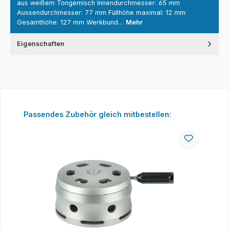
aus weißem Tongemisch Innendurchmesser: 65 mm
Aussendurchmesser: 77 mm Füllhöhe maximal: 12 mm
Gesamthöhe: 127 mm Werkbund…
Mehr
Eigenschaften
Produktgalerie überspringen
Passendes Zubehör gleich mitbestellen: