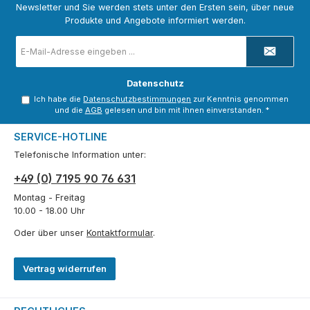
Newsletter und Sie werden stets unter den Ersten sein, über neue
Produkte und Angebote informiert werden.
E-
Mail-
Adresse
*
Datenschutz
Ich habe die
Datenschutzbestimmungen
zur Kenntnis genommen
und die
AGB
gelesen und bin mit ihnen einverstanden.
*
SERVICE-HOTLINE
Telefonische Information unter:
+49 (0) 7195 90 76 631
Montag - Freitag
10.00 - 18.00 Uhr
Oder über unser
Kontaktformular
.
Vertrag widerrufen