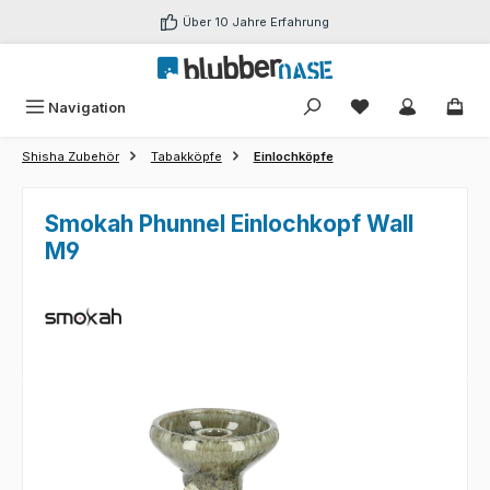
Zum Hauptinhalt springen
Über 10 Jahre Erfahrung
Du hast 0 Produk
Navigation
Shisha Zubehör
Tabakköpfe
Einlochköpfe
Smokah Phunnel Einlochkopf Wall
M9
Bildergalerie überspringen