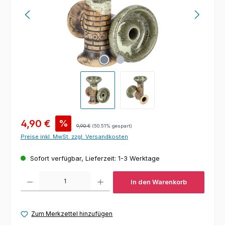
Verkaufspreis:
4,90 €
%
Regulärer Preis:
9,90 €
(50.51% gespart)
Preise inkl. MwSt. zzgl. Versandkosten
Sofort verfügbar, Lieferzeit: 1-3 Werktage
Produkt Anzahl: Gib den gewünschten Wert ein oder benutze die Schaltfl
In den Warenkorb
Zum Merkzettel hinzufügen