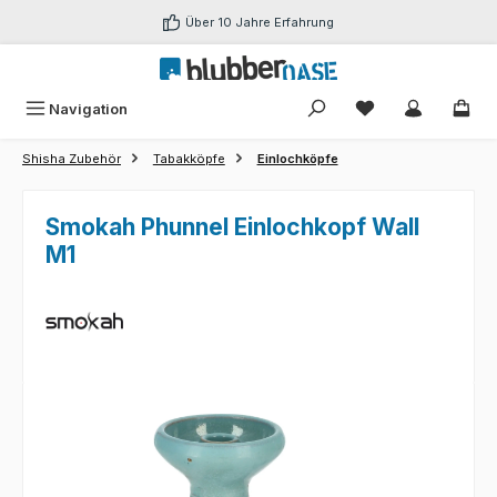
Zum Hauptinhalt springen
Über 10 Jahre Erfahrung
Du hast 0 Produk
Navigation
Shisha Zubehör
Tabakköpfe
Einlochköpfe
Smokah Phunnel Einlochkopf Wall
M1
Bildergalerie überspringen