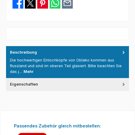
Beschreibung
Die hochwertigen Einlochköpfe von Oblako kommen aus
Russland und sind im oberen Teil glasiert. Bitte beachten Sie
das j…
Mehr
Eigenschaften
Produktgalerie überspringen
Passendes Zubehör gleich mitbestellen: