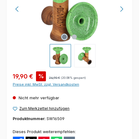
Verkaufspreis:
19,90 €
%
Regulärer Preis:
24,90 €
(20.08% gespart)
Preise inkl. MwSt. zzgl. Versandkosten
Nicht mehr verfügbar
Zum Merkzettel hinzufügen
Produktnummer:
SW16509
Dieses Produkt weiterempfehlen: