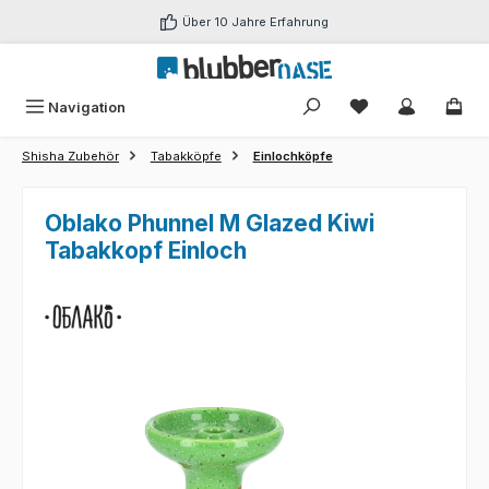
Zum Hauptinhalt springen
Über 10 Jahre Erfahrung
Du hast 0 Produk
Navigation
Shisha Zubehör
Tabakköpfe
Einlochköpfe
Oblako Phunnel M Glazed Kiwi
Tabakkopf Einloch
Bildergalerie überspringen