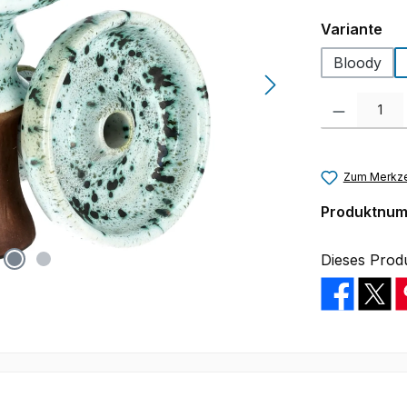
au
Variante
Bloody
Produkt Anzah
Zum Merkze
Produktnu
Dieses Prod