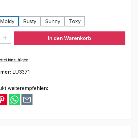
swählen
Moldy
Rusty
Sunny
Toxy
l: Gib den gewünschten Wert ein oder benutze die Schaltflächen um
In den Warenkorb
ttel hinzufügen
mmer:
LU3371
ukt weiterempfehlen: