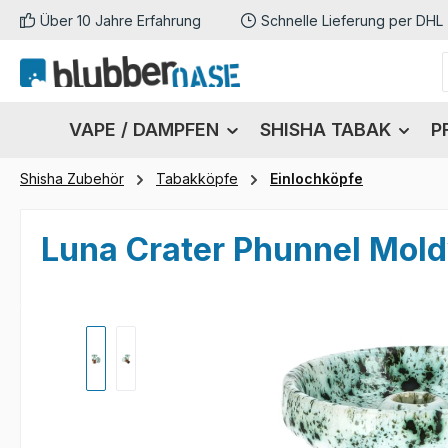
Über 10 Jahre Erfahrung
Schnelle Lieferung per DHL
m Hauptinhalt springen
Zur Suche springen
Zur Hauptnavigation springen
VAPE / DAMPFEN
SHISHA TABAK
P
Shisha Zubehör
Tabakköpfe
Einlochköpfe
Luna Crater Phunnel Mold
Bildergalerie überspringen