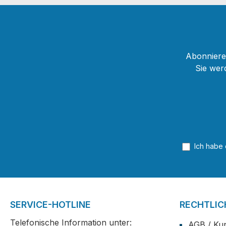
reinpassen. Der Kaloud
Lotus Plus ist ein
Hitzemanagement
System, mit dem man die
Abonnieren
Temperatur der Kohle
Sie wer
optimal regulieren kann.
Der Kaloud Lotus
Aufsatz sorgt für einen
intensiveren und lang
anhaltenden Geschmack
und eine sehr gute
Rauchentwicklung.
Ich habe
Zusätzlich gelangen
weniger Aschepartikel in
den Tabak und die
Shisha wird vor
flüchtigen
SERVICE-HOTLINE
RECHTLIC
Ausdunstungen der
Telefonische Information unter:
AGB / Ku