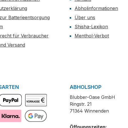
utzerklärung
Abholinformationen
zur Batterieentsorgung
Über uns
um
Shisha-Lexikon
recht für Verbraucher
Menthol-Verbot
und Versand
SARTEN
ABHOLSHOP
Blubber-Oase GmbH
Ringstr. 21
PayPal
Vorkasse
71364 Winnenden
Pay with Klarna
GooglePay
Öffnungszeiten: