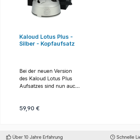
Kaloud Lotus Plus -
Silber - Kopfaufsatz
Bei der neuen Version
des Kaloud Lotus Plus
Aufsatzes sind nun auch
Noppen auf dem Boden,
damit die Kohle noch
Regulärer Preis:
59,90 €
länger und besser glüht.
Zusätzlich wurde der
Innenraum etwas
vergrößert, so dass nun
Über 10 Jahre Erfahrung
Schnelle L
auch drei Kohlestücke