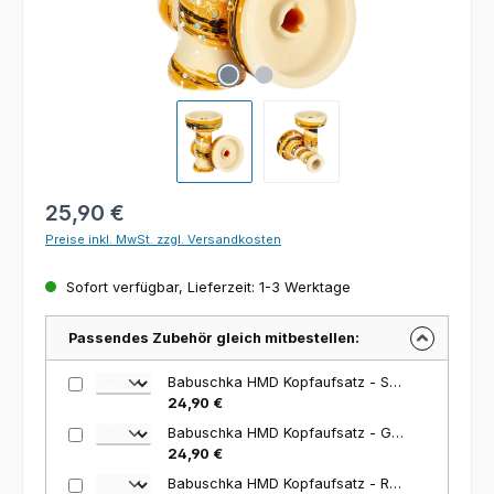
Regulärer Preis:
25,90 €
Preise inkl. MwSt. zzgl. Versandkosten
Sofort verfügbar, Lieferzeit: 1-3 Werktage
Passendes Zubehör gleich mitbestellen:
Babuschka HMD Kopfaufsatz - Schwarz Variante: Schwarz
24,90 €
Babuschka HMD Kopfaufsatz - Gold Variante: Gold
24,90 €
Babuschka HMD Kopfaufsatz - Rainbow Variante: Rainbow