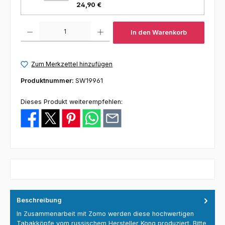
24,90 €
Produkt Anzahl: Gib den gewünschten Wert ein oder benutze die Schaltfl
In den Warenkorb
Zum Merkzettel hinzufügen
Produktnummer:
SW19961
Dieses Produkt weiterempfehlen:
Beschreibung
In Zusammenarbeit mit Zomo werden diese hochwertigen
Tabakköpfe vom russischem Hersteller Kong produziert. Bitte