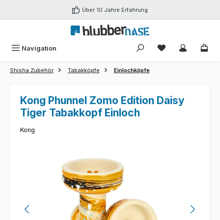
Zum Hauptinhalt springen
Über 10 Jahre Erfahrung
Du hast 0 Produk
Navigation
Shisha Zubehör
Tabakköpfe
Einlochköpfe
Kong Phunnel Zomo Edition Daisy
Tiger Tabakkopf Einloch
Kong
Bildergalerie überspringen