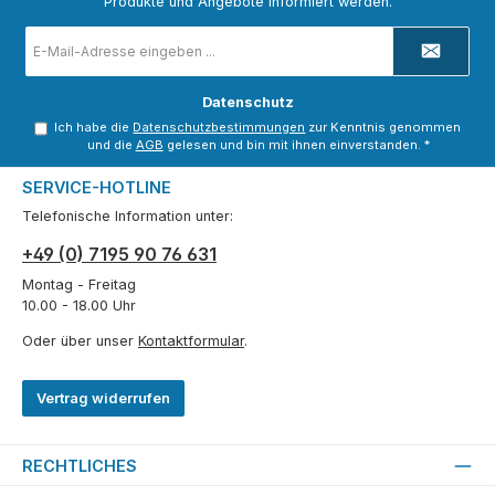
Produkte und Angebote informiert werden.
E-
Mail-
Adresse
*
Datenschutz
Ich habe die
Datenschutzbestimmungen
zur Kenntnis genommen
und die
AGB
gelesen und bin mit ihnen einverstanden.
*
SERVICE-HOTLINE
Telefonische Information unter:
+49 (0) 7195 90 76 631
Montag - Freitag
10.00 - 18.00 Uhr
Oder über unser
Kontaktformular
.
Vertrag widerrufen
RECHTLICHES