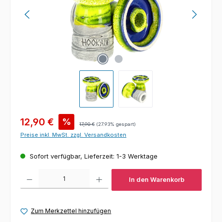
Verkaufspreis:
12,90 €
%
Regulärer Preis:
17,90 €
(27.93% gespart)
Preise inkl. MwSt. zzgl. Versandkosten
Sofort verfügbar, Lieferzeit: 1-3 Werktage
Produkt Anzahl: Gib den gewünschten Wert ein oder benutze die Schaltfl
In den Warenkorb
Zum Merkzettel hinzufügen