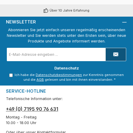
Über 10 Jahre Erfahrung
NEWSLETTER
Abonnieren Sie jetzt einfach unseren regelmäßig erscheinenden
Newsletter und Sie werden stets unter den Ersten sein, über neue
Produkte und Angebote informiert werden.
E-
Mail-
Adresse
*
Datenschutz
Ich habe die
Datenschutzbestimmungen
zur Kenntnis genommen
und die
AGB
gelesen und bin mit ihnen einverstanden.
*
SERVICE-HOTLINE
Telefonische Information unter:
+49 (0) 7195 90 76 631
Montag - Freitag
10.00 - 18.00 Uhr
Oder über unser
Kontaktformular
.