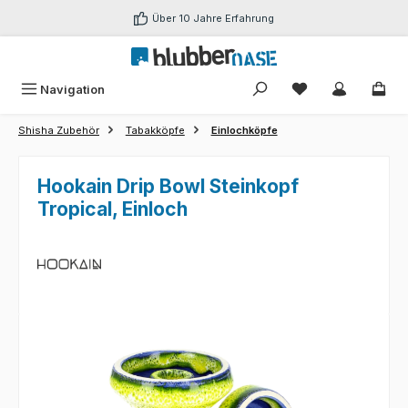
Zum Hauptinhalt springen
Über 10 Jahre Erfahrung
Du hast 0 Produk
Navigation
Shisha Zubehör
Tabakköpfe
Einlochköpfe
Hookain Drip Bowl Steinkopf
Tropical, Einloch
Bildergalerie überspringen