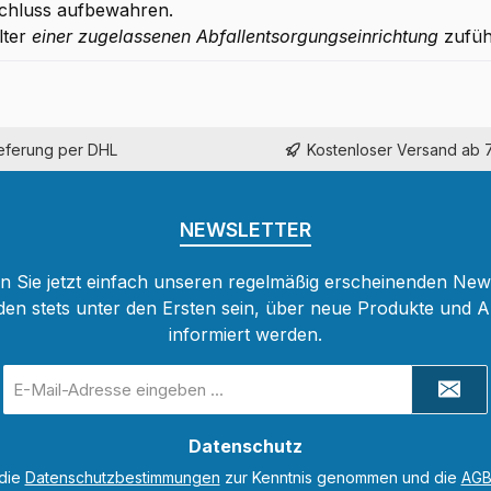
chluss aufbewahren.
lter
einer zugelassenen Abfallentsorgungseinrichtung
zufüh
ieferung per DHL
Kostenloser Versand ab 
NEWSLETTER
 Sie jetzt einfach unseren regelmäßig erscheinenden New
den stets unter den Ersten sein, über neue Produkte und 
informiert werden.
E-
Mail-
Adresse
Datenschutz
*
 die
Datenschutzbestimmungen
zur Kenntnis genommen und die
AG