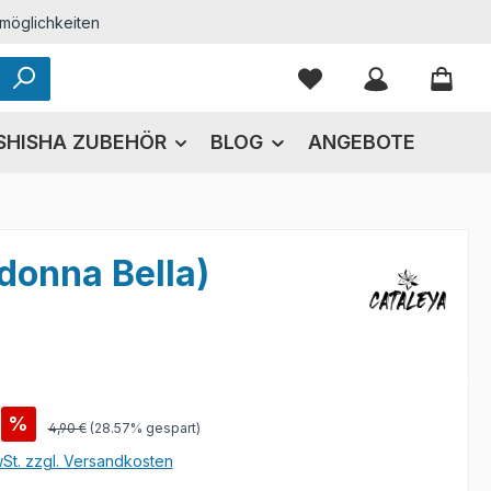
möglichkeiten
Du hast 0 Produkte
SHISHA ZUBEHÖR
BLOG
ANGEBOTE
onna Bella)
s:
%
Regulärer Preis:
4,90 €
(28.57% gespart)
wSt. zzgl. Versandkosten