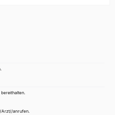
.
bereithalten.
rzt//anrufen.