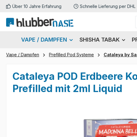
Über 10 Jahre Erfahrung
Schnelle Lieferung per DHL
m Hauptinhalt springen
Zur Suche springen
Zur Hauptnavigation springen
VAPE / DAMPFEN
SHISHA TABAK
P
Vape / Dampfen
Prefilled Pod Systeme
Cataleya by S
Cataleya POD Erdbeere K
Prefilled mit 2ml Liquid
Bildergalerie überspringen