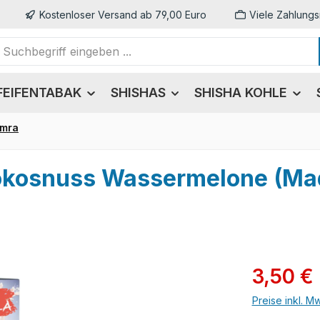
Kostenloser Versand ab 79,00 Euro
Viele Zahlungs
FEIFENTABAK
SHISHAS
SHISHA KOHLE
amra
okosnuss Wassermelone (Mad
Verkaufsprei
3,50 €
Preise inkl. M