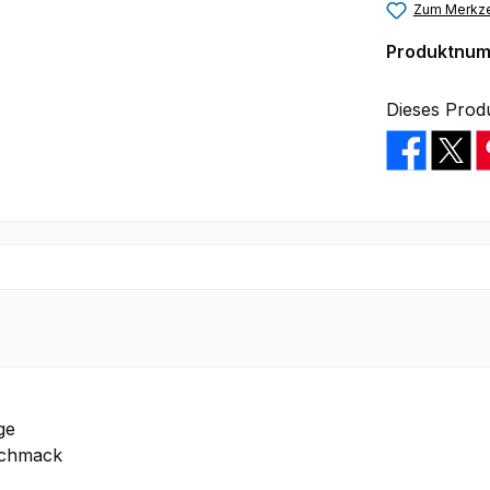
Zum Merkze
Produktnu
Dieses Prod
ge
schmack