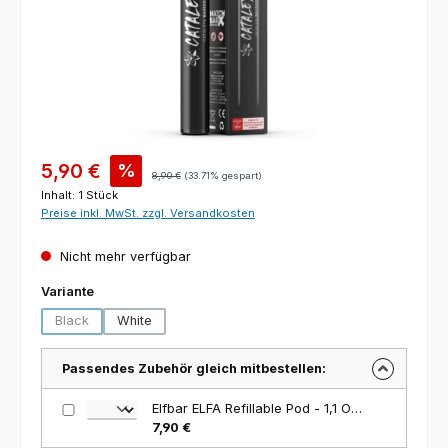
Verkaufspreis:
5,90 €
%
Regulärer Preis:
8,90 €
(33.71% gespart)
Inhalt:
1 Stück
Preise inkl. MwSt. zzgl. Versandkosten
Nicht mehr verfügbar
auswählen
Variante
Black
White
(Diese Option ist zurzeit nicht verfügbar.)
Passendes Zubehör gleich mitbestellen:
Elfbar ELFA Refillable Pod - 1,1 Ohm - 2-er Packung
7,90 €