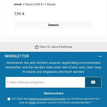
Inhalt:
2 Stück
(3,95 € / 1 Stück)
Regulärer Preis:
7,90 €
Details
Über 10 Jahre Erfahrung
NEWSLETTER
Abonnieren Sie jetzt einfach unseren regelmäßig erscheinenden
Newsletter und Sie werden stets unter den Ersten sein, über neue
Produkte und Angebote informiert werden.
E-
Mail-
Adresse
*
Datenschutz
Ich habe die
Datenschutzbestimmungen
zur Kenntnis genommen
und die
AGB
gelesen und bin mit ihnen einverstanden.
*