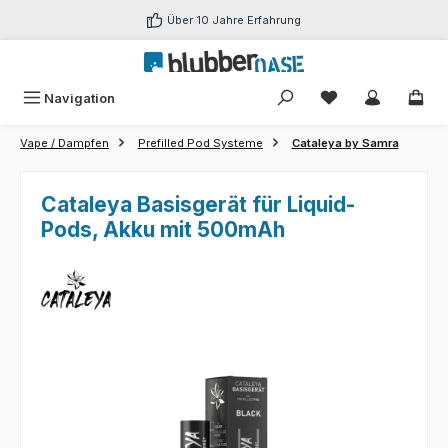
Zum Hauptinhalt springen
Über 10 Jahre Erfahrung
Du hast 0 Produk
Navigation
Vape / Dampfen
Prefilled Pod Systeme
Cataleya by Samra
Cataleya Basisgerät für Liquid-
Pods, Akku mit 500mAh
Bildergalerie überspringen