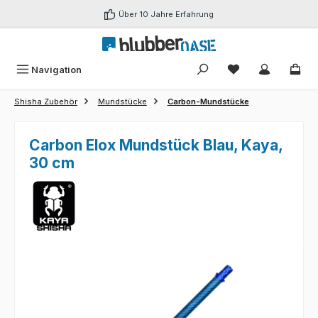
Zum Hauptinhalt springen
Über 10 Jahre Erfahrung
Du hast 0 Produk
Navigation
Shisha Zubehör
Mundstücke
Carbon-Mundstücke
Carbon Elox Mundstück Blau, Kaya,
30 cm
Bildergalerie überspringen