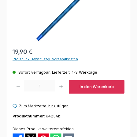
Regulärer Preis:
19,90 €
Preise inkl. MwSt. zzgl. Versandkosten
Sofort verfügbar, Lieferzeit: 1-3 Werktage
Produkt Anzahl: Gib den gewünschten Wert ein oder benutze die Schaltfl
In den Warenkorb
Zum Merkzettel hinzufügen
Produktnummer:
64234bl
Dieses Produkt weiterempfehlen: