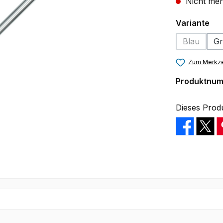
Nicht meh
au
Variante
Blau
Gr
(Diese Opt
Zum Merkze
Produktnu
Dieses Prod