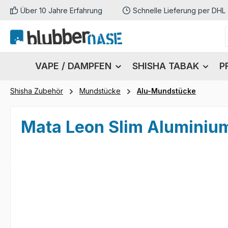
Über 10 Jahre Erfahrung
Schnelle Lieferung per DHL
m Hauptinhalt springen
Zur Suche springen
Zur Hauptnavigation springen
VAPE / DAMPFEN
SHISHA TABAK
P
Shisha Zubehör
Mundstücke
Alu-Mundstücke
Mata Leon Slim Aluminiu
Bildergalerie überspringen