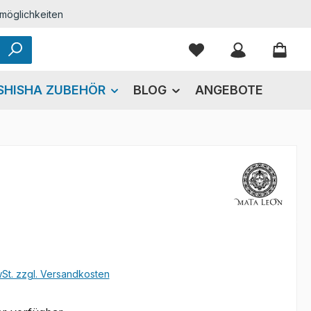
möglichkeiten
Du hast 0 Produkte
SHISHA ZUBEHÖR
BLOG
ANGEBOTE
eis:
wSt. zzgl. Versandkosten