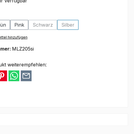
r verfügbar
swählen
ün
Pink
Schwarz
Silber
ion ist zurzeit nicht verfügbar.)
(Diese Option ist zurzeit nicht verfügbar.)
(Diese Option ist zurzeit nicht ver
ttel hinzufügen
mmer:
MLZ205si
ukt weiterempfehlen: