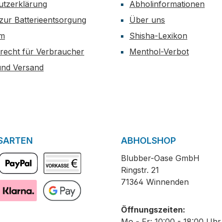
utzerklärung
Abholinformationen
zur Batterieentsorgung
Über uns
um
Shisha-Lexikon
recht für Verbraucher
Menthol-Verbot
und Versand
SARTEN
ABHOLSHOP
Blubber-Oase GmbH
Ringstr. 21
PayPal
Vorkasse
71364 Winnenden
Pay with Klarna
GooglePay
Öffnungszeiten:
Mo - Fr: 10:00 - 18:00 Uhr