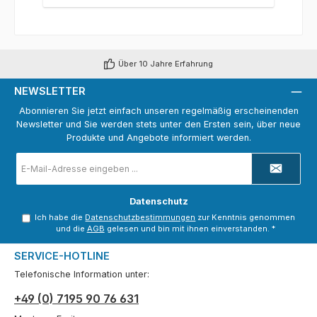
Über 10 Jahre Erfahrung
NEWSLETTER
Abonnieren Sie jetzt einfach unseren regelmäßig erscheinenden
Newsletter und Sie werden stets unter den Ersten sein, über neue
Produkte und Angebote informiert werden.
E-
Mail-
Adresse
*
Datenschutz
Ich habe die
Datenschutzbestimmungen
zur Kenntnis genommen
und die
AGB
gelesen und bin mit ihnen einverstanden.
*
SERVICE-HOTLINE
Telefonische Information unter:
+49 (0) 7195 90 76 631