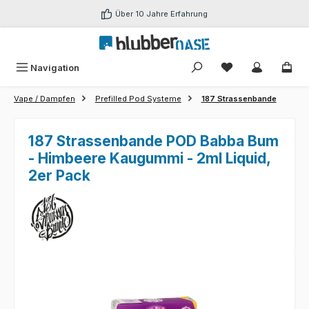
Zum Hauptinhalt springen
Über 10 Jahre Erfahrung
Du hast 0 Produk
Navigation
Vape / Dampfen
Prefilled Pod Systeme
187 Strassenbande
187 Strassenbande POD Babba Bum
- Himbeere Kaugummi - 2ml Liquid,
2er Pack
Bildergalerie überspringen