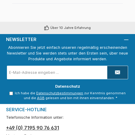
Über 10 Jahre Erfahrung
NEWSLETTER
Abonnieren Sie jetzt einfach unseren regelmäßig erscheinenden
Newsletter und Sie werden stets unter den Ersten sein, über neue
Produkte und Angebote informiert werden.
E-
Mail-
Adresse
*
Datenschutz
Ich habe die
Datenschutzbestimmungen
zur Kenntnis genommen
und die
AGB
gelesen und bin mit ihnen einverstanden.
*
SERVICE-HOTLINE
Telefonische Information unter:
+49 (0) 7195 90 76 631