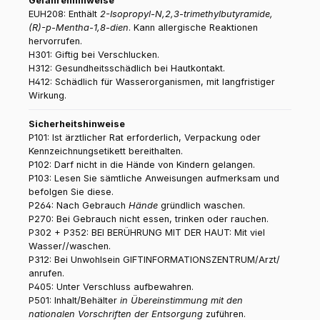
Gefahrenhinweise
EUH208: Enthält
2-Isopropyl-N,2,3-trimethylbutyramide,
(R)-p-Mentha-1,8-dien
. Kann allergische Reaktionen
hervorrufen.
H301: Giftig bei Verschlucken.
H312: Gesundheitsschädlich bei Hautkontakt.
H412: Schädlich für Wasserorganismen, mit langfristiger
Wirkung.
Sicherheitshinweise
P101: Ist ärztlicher Rat erforderlich, Verpackung oder
Kennzeichnungsetikett bereithalten.
P102: Darf nicht in die Hände von Kindern gelangen.
P103: Lesen Sie sämtliche Anweisungen aufmerksam und
befolgen Sie diese.
P264: Nach Gebrauch
Hände
gründlich waschen.
P270: Bei Gebrauch nicht essen, trinken oder rauchen.
P302 + P352: BEI BERÜHRUNG MIT DER HAUT: Mit viel
Wasser//waschen.
P312: Bei Unwohlsein GIFTINFORMATIONSZENTRUM/Arzt/
anrufen.
P405: Unter Verschluss aufbewahren.
P501: Inhalt/Behälter
in Übereinstimmung mit den
nationalen Vorschriften der Entsorgung
zuführen.